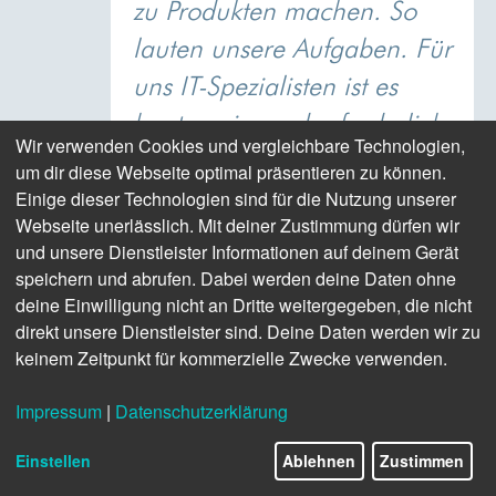
zu Produkten machen. So
lauten unsere Aufgaben. Für
uns IT-Spezialisten ist es
heute zwingend erforderlich,
Wir verwenden Cookies und vergleichbare Technologien,
uns über einen fachlichen
um dir diese Webseite optimal präsentieren zu können.
wie auch interdisziplinären
Einige dieser Technologien sind für die Nutzung unserer
Webseite unerlässlich. Mit deiner Zustimmung dürfen wir
Austausch zu vernetzen. So
und unsere Dienstleister Informationen auf deinem Gerät
schaffen und nutzen wir
speichern und abrufen. Dabei werden deine Daten ohne
deine Einwilligung nicht an Dritte weitergegeben, die nicht
eine große Wissensbasis
direkt unsere Dienstleister sind. Deine Daten werden wir zu
und beschleunigen die
keinem Zeitpunkt für kommerzielle Zwecke verwenden.
entscheidenden Prozesse.«
Impressum
|
Datenschutzerklärung
Einstellen
Ablehnen
Zustimmen
Julia Liese · Leiterin