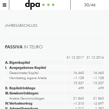
30/46
JAHRESABSCHLUSS
PASSIVA
IN TEURO
31.12.2017
31.12.2016
A.
Eigenkapital
I.
Ausgegebenes Kapital
Gezeichnetes Kapital
16.465
16.465
Nennbetrag eigene Anteile
–1.128
–1.128
15.337
15.337
II.
Kapitalrücklage
499
499
III.
Gewinnrücklagen
Andere Gewinnrücklagen
21.865
21.865
IV.
Verlustvortrag
–
1.310
–
2.697
V.
Jahresüberschuss
1.217
1.387