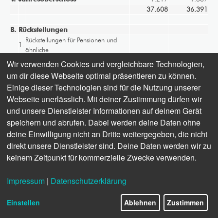
37.608
36.391
B.
Rückstellungen
Rückstellungen für Pensionen und
1.
ähnliche
Verpflichtungen
3.613
3.696
Wir verwenden Cookies und vergleichbare Technologien,
2.
Steuerrückstellungen
0
48
um dir diese Webseite optimal präsentieren zu können.
3.
Sonstige Rückstellungen
4.483
4.539
Einige dieser Technologien sind für die Nutzung unserer
8.096
8.283
Webseite unerlässlich. Mit deiner Zustimmung dürfen wir
und unsere Dienstleister Informationen auf deinem Gerät
C.
Verbindlichkeiten
speichern und abrufen. Dabei werden deine Daten ohne
Verbindlichkeiten aus Lieferungen
1.
2.341
1.900
und Leistungen
deine Einwilligung nicht an Dritte weitergegeben, die nicht
davon gegenüber Gesellschaftern:
direkt unsere Dienstleister sind. Deine Daten werden wir zu
TEuro 61 (Vorjahr: TEuro 51)
keinem Zeitpunkt für kommerzielle Zwecke verwenden.
Verbindlichkeiten gegenüber
2.
754
720
verbundenen Unternehmen
Impressum
|
Datenschutzerklärung
3.
Sonstige Verbindlichkeiten
1.448
1.611
davon aus Steuern: TEuro 795
(Vorjahr: TEuro 831)
Einstellen
Ablehnen
Zustimmen
davon im Rahmen der sozialen